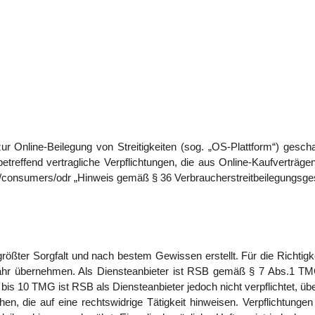
r Online-Beilegung von Streitigkeiten (sog. „OS-Plattform“) geschaf
 betreffend vertragliche Verpflichtungen, die aus Online-Kaufverträ
eu/consumers/odr „Hinweis gemäß § 36 Verbraucherstreitbeilegungsg
 größter Sorgfalt und nach bestem Gewissen erstellt. Für die Richtigkei
hr übernehmen. Als Diensteanbieter ist RSB gemäß § 7 Abs.1 TMG 
is 10 TMG ist RSB als Diensteanbieter jedoch nicht verpflichtet, üb
, die auf eine rechtswidrige Tätigkeit hinweisen. Verpflichtunge