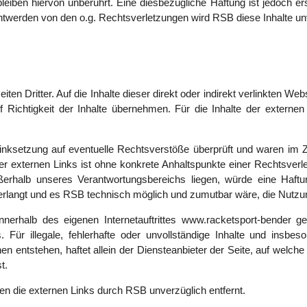
eiben hiervon unberührt. Eine diesbezügliche Haftung ist jedoch er
twerden von den o.g. Rechtsverletzungen wird RSB diese Inhalte unv
ten Dritter. Auf die Inhalte dieser direkt oder indirekt verlinkten 
 Richtigkeit der Inhalte übernehmen. Für die Inhalte der externen L
nksetzung auf eventuelle Rechtsverstöße überprüft und waren im Ze
der externen Links ist ohne konkrete Anhaltspunkte einer Rechtsverle
ußerhalb unseres Verantwortungsbereichs liegen, würde eine Haftun
langt und es RSB technisch möglich und zumutbar wäre, die Nutzung 
nnerhalb des eigenen Internetauftrittes www.racketsport-bender g
 Für illegale, fehlerhafte oder unvollständige Inhalte und insb
en entstehen, haftet allein der Diensteanbieter der Seite, auf welch
t.
 die externen Links durch RSB unverzüglich entfernt.