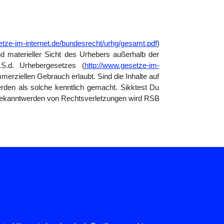
etze-im-internet.de/bundesrecht/urhg/gesamt.pdf
)
und materieller Sicht des Urhebers außerhalb der
.S.d. Urhebergesetzes (
http://www.gesetze-im-
merziellen Gebrauch erlaubt. Sind die Inhalte auf
erden als solche kenntlich gemacht. Sikktest Du
 Bekanntwerden von Rechtsverletzungen wird RSB