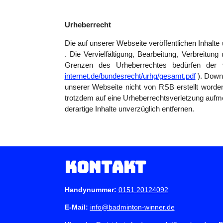
Urheberrecht
Die auf unserer Webseite veröffentlichen Inhalt
. Die Vervielfältigung, Bearbeitung, Verbreitun
Grenzen des Urheberrechtes bedürfen der vo
internet.de/bundesrecht/urhg/gesamt.pdf
). Downl
unserer Webseite nicht von RSB erstellt worden
trotzdem auf eine Urheberrechtsverletzung auf
derartige Inhalte unverzüglich entfernen.
Kontakt
Handynummer:
0151 20124092
E-Mail:
info@badminton-winner.de