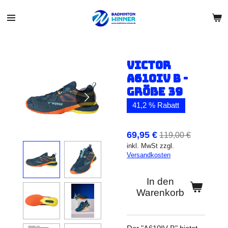
Zum
Hauptinhalt
springen
Victor
A610IV B -
Größe 39
41,2 % Rabatt
69,95 €
119,00 €
inkl. MwSt zzgl.
Versandkosten
In den
Warenkorb