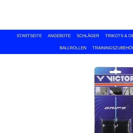
Zum
Hauptinhalt
springen
STARTSEITE
ANGEBOTE
SCHLÄGER
TRIKOTS & O
BALLROLLEN
TRAININGSZUBEHÖ