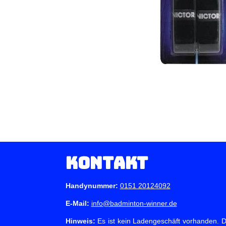
Kontakt
Handynummer:
0151 20124092
E-Mail:
info@badminton-winner.de
Hinweis:
Es ist kein Ladengeschäft vorhanden. Du