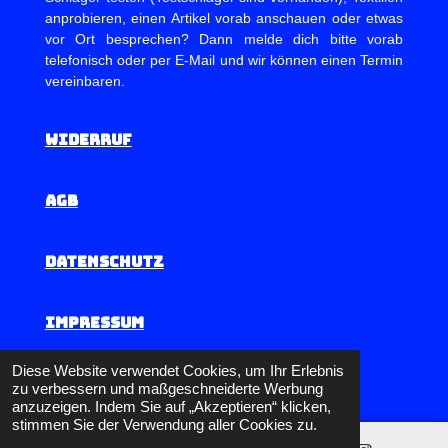
anprobieren, einen Artikel vorab anschauen oder etwas
vor Ort besprechen? Dann melde dich bitte vorab
telefonisch oder per E-Mail und wir können einen Termin
vereinbaren.
Widerruf
AGB
Datenschutz
Impressum
© 2024 - 2026 Badminton-Winner
Diese Website verwendet Cookies, um Ihr Erlebnis
zu verbessern und maßgeschneiderte Werbung
anzuzeigen. Indem Sie auf „Akzeptieren“ klicken,
stimmen Sie der Verwendung aller Cookies zu.