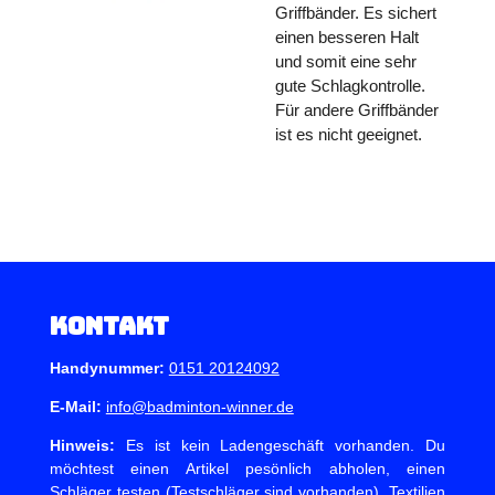
Griffbänder. Es sichert
einen besseren Halt
und somit eine sehr
gute Schlagkontrolle.
Für andere Griffbänder
ist es nicht geeignet.
Kontakt
Handynummer:
0151 20124092
E-Mail:
info@badminton-winner.de
Hinweis:
Es ist kein Ladengeschäft vorhanden. Du
möchtest einen Artikel pesönlich abholen, einen
Schläger testen (Testschläger sind vorhanden), Textilien