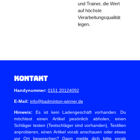
und Trainer, die Wert
auf höchste
Verarbeitungsqualität
legen.
Kontakt
Handynummer:
0151 20124092
E-Mail:
info@badminton-winner.de
Hinweis:
Es ist kein Ladengeschäft vorhanden. Du
möchtest einen Artikel pesönlich abholen, einen
Schläger testen (Testschläger sind vorhanden), Textilien
anprobieren, einen Artikel vorab anschauen oder etwas
vor Ort besprechen? Dann melde dich bitte vorab