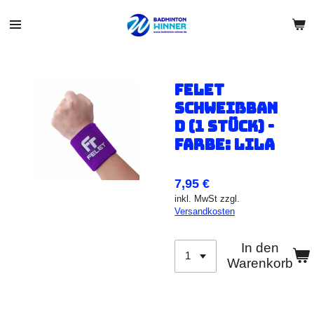
Zum
Hauptinhalt
springen
Felet
Schweißban
d (1 Stück) -
Farbe: Lila
7,95 €
inkl. MwSt zzgl.
Versandkosten
In den
Warenkorb