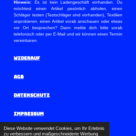
Hinweis:
Es ist kein Ladengeschäft vorhanden. Du
möchtest einen Artikel pesönlich abholen, einen
Schläger testen (Testschläger sind vorhanden), Textilien
anprobieren, einen Artikel vorab anschauen oder etwas
vor Ort besprechen? Dann melde dich bitte vorab
telefonisch oder per E-Mail und wir können einen Termin
vereinbaren.
Widerruf
AGB
Datenschutz
Impressum
© 2024 - 2026 Badminton-Winner
Diese Website verwendet Cookies, um Ihr Erlebnis
zu verbessern und maßgeschneiderte Werbung