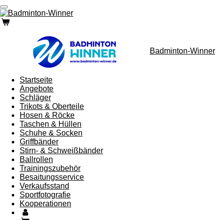
Zum
Hauptinhalt
springen
Badminton-Winner
Startseite
Angebote
Schläger
Trikots & Oberteile
Hosen & Röcke
Taschen & Hüllen
Schuhe & Socken
Griffbänder
Stirn- & Schweißbänder
Ballrollen
Trainingszubehör
Besaitungsservice
Verkaufsstand
Sportfotografie
Kooperationen