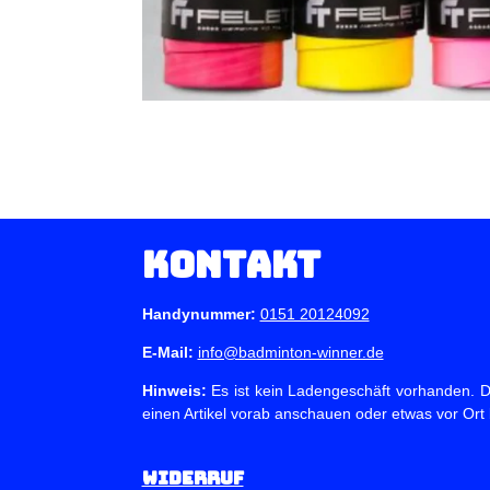
Kontakt
Handynummer:
0151 20124092
E-Mail:
info@badminton-winner.de
Hinweis:
Es ist kein Ladengeschäft vorhanden. Du
einen Artikel vorab anschauen oder etwas vor Ort
Widerruf