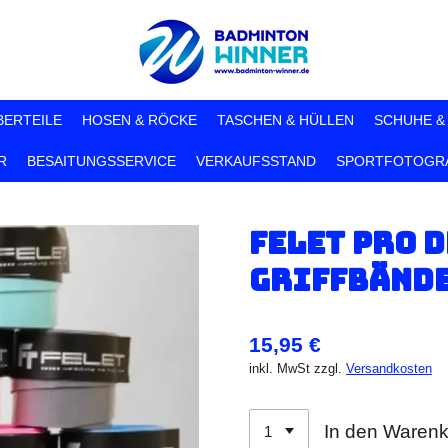
BERTEILE
HOSEN & RÖCKE
TASCHEN & HÜLLEN
SCHUHE &
R
BESAITUNGSSERVICE
VERKAUFSSTAND
SPORTFOTOGRA
Felet Pro D
Griffbände
15,95 €
inkl. MwSt zzgl.
Versandkosten
In den Waren