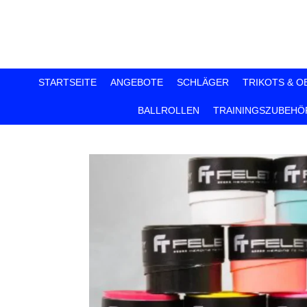
Zum
Hauptinhalt
springen
STARTSEITE
ANGEBOTE
SCHLÄGER
TRIKOTS & O
BALLROLLEN
TRAININGSZUBEHÖ