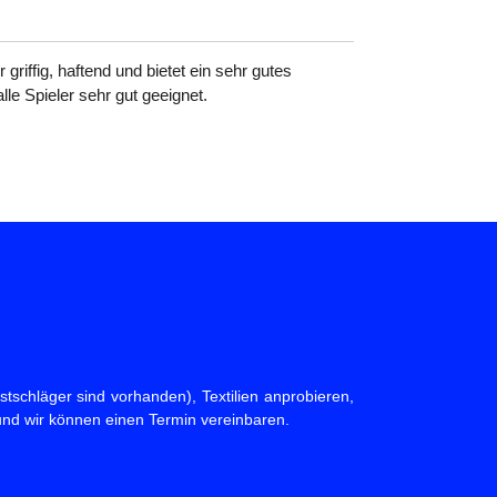
griffig, haftend und bietet ein sehr gutes
lle Spieler sehr gut geeignet.
tschläger sind vorhanden), Textilien anprobieren,
und wir können einen Termin vereinbaren.