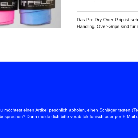
Das Pro Dry Over-Grip ist sehr 
Handling. Over-Grips sind für a
 möchtest einen Artikel pesönlich abholen, einen Schläger testen (Tes
 besprechen? Dann melde dich bitte vorab telefonisch oder per E-Mail 