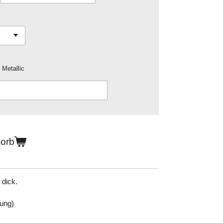
 Metallic
korb
 dick.
nung)