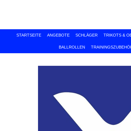
Zum
Hauptinhalt
springen
STARTSEITE
ANGEBOTE
SCHLÄGER
TRIKOTS & O
BALLROLLEN
TRAININGSZUBEHÖ