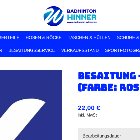
BERTEILE
HOSEN & RÖCKE
TASCHEN & HÜLLEN
SCHUHE &
R
BESAITUNGSSERVICE
VERKAUFSSTAND
SPORTFOTOGRA
Besaitung 
(Farbe: Ros
22,00 €
inkl. MwSt
Bearbeitungsdauer